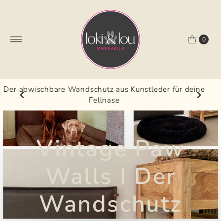
0
der für deine
30 Tage Geld-zurück-Garant
Vintage Paw
Walls I Der
Wandschutz